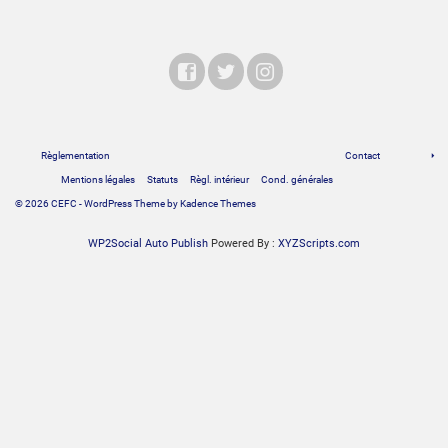
Règlementation
Contact
Mentions légales
Statuts
Règl. intérieur
Cond. générales
© 2026 CEFC - WordPress Theme by
Kadence Themes
WP2Social Auto Publish
Powered By :
XYZScripts.com