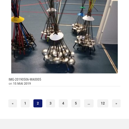
IMG-20190506-WA0005
on
15 MAI 2019
«
1
2
3
4
5
…
12
»