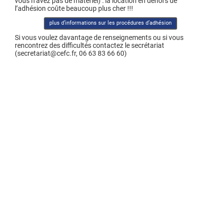
vous n’avez pas de matériel) : la location en dehors de
l’adhésion coûte beaucoup plus cher !!!
plus d’informations sur les procédures d’adhésion
Si vous voulez davantage de renseignements ou si vous
rencontrez des difficultés contactez le secrétariat
(secretariat@cefc.fr, 06 63 83 66 60)